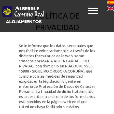
Pasar
al
POLÍTICA DE
contenido
PRIVACIDAD
principal
Se le informa que los datos personales que
nos facilite voluntariamente, a través de los
distintos formularios de la web, serán
tratados por MARIA ALICIA CARBALLIDO
RIVADAS
con domicilio en RUA OURENSE 9
15888 - SIGUEIRO OROSO (A CORUÑA), que
cumple con las medidas de seguridad
exigidas en la legislación vigente en
materia de Protección de Datos de Carácter
Personal. La finalidad de dicho tratamiento
es la descrita en cada uno de los formularios
establecidos en la página web en el que
Usted nos haya facilitado sus datos.